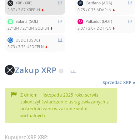
XRP
(XRP)
Cardano
(ADA)
3.87
/
3.87
XRPPLN
0.75
/
0.75
ADAPLN
Solana
(SOL)
Polkadot
(DOT)
271.94
/
271.94
SOLPLN
3.07
/
3.07
DOTPLN
USDC
(USDC)
3.73
/
3.73
USDCPLN
Zakup XRP
Sprzedaż XRP »
Z dniem 1 listopada 2025 roku serwis
zakończył świadczenie usług związanych z
pośrednictwem w zakupie walut
wirtualnych.
Kupujesz
XRP XRP
: