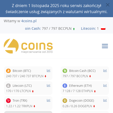
Z dniem 1 listopada 2025 roku serwis zakończył
świadczenie usług związanych z walutami wirtualnymi.
Witamy w
4coins.pl
TCPLN
Bitcoin Cash:
797 / 797 BCCPLN
Litecoin:
170 / 170
Bitcoin
(BTC)
Bitcoin Cash
(BCC)
240 737
/
240 737
BTCPLN
797
/
797
BCCPLN
Litecoin
(LTC)
Ethereum
(ETH)
170
/
170
LTCPLN
7 128
/
7 128
ETHPLN
Tron
(TRX)
Dogecoin
(DOGE)
1.22
/
1.22
TRXPLN
0.26
/
0.26
DOGEPLN