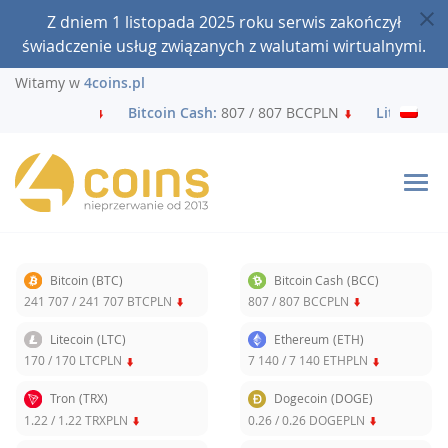
Z dniem 1 listopada 2025 roku serwis zakończył
świadczenie usług związanych z walutami wirtualnymi.
Witamy w
4coins.pl
1 707 BTCPLN
Bitcoin Cash:
807 / 807 BCCPLN
Litecoin:
170
Bitcoin
(BTC)
Bitcoin Cash
(BCC)
241 707
/
241 707
BTCPLN
807
/
807
BCCPLN
Litecoin
(LTC)
Ethereum
(ETH)
170
/
170
LTCPLN
7 140
/
7 140
ETHPLN
Tron
(TRX)
Dogecoin
(DOGE)
1.22
/
1.22
TRXPLN
0.26
/
0.26
DOGEPLN