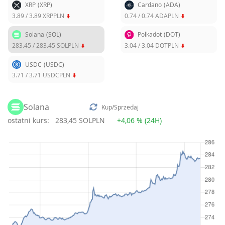
XRP
(XRP)
Cardano
(ADA)
3.89
/
3.89
XRPPLN
0.74
/
0.74
ADAPLN
Solana
(SOL)
Polkadot
(DOT)
283.45
/
283.45
SOLPLN
3.04
/
3.04
DOTPLN
USDC
(USDC)
3.71
/
3.71
USDCPLN
Solana
Kup/Sprzedaj
ostatni kurs:
283,45 SOLPLN
+4,06 % (24H)