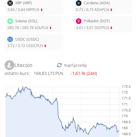
XRP
(XRP)
Cardano
(ADA)
3.84
/
3.84
XRPPLN
0.73
/
0.73
ADAPLN
Solana
(SOL)
Polkadot
(DOT)
285.78
/
285.78
SOLPLN
3.01
/
3.01
DOTPLN
USDC
(USDC)
3.72
/
3.72
USDCPLN
Litecoin
Kup/Sprzedaj
ostatni kurs:
168,83 LTCPLN
-1,61 % (24H)