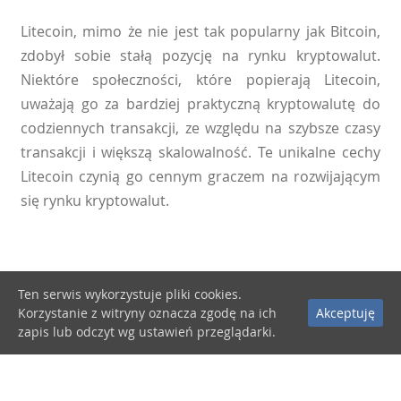
Litecoin, mimo że nie jest tak popularny jak Bitcoin,
zdobył sobie stałą pozycję na rynku kryptowalut.
Niektóre społeczności, które popierają Litecoin,
uważają go za bardziej praktyczną kryptowalutę do
codziennych transakcji, ze względu na szybsze czasy
transakcji i większą skalowalność. Te unikalne cechy
Litecoin czynią go cennym graczem na rozwijającym
się rynku kryptowalut.
Ten serwis wykorzystuje pliki cookies.
Korzystanie z witryny oznacza zgodę na ich
Akceptuję
zapis lub odczyt wg ustawień przeglądarki.
Wykresy
Dokumenty Prawne
Kontakt