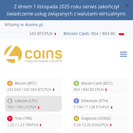
Z dniem 1 listopada 2025 roku serwis zakończył
świadczenie usług związanych z walutami wirtualnymi.
Witamy w
4coins.pl
42 043 / 242 043 BTCPLN
Bitcoin Cash:
804 / 804 BCCPLN
Bitcoin
(BTC)
Bitcoin Cash
(BCC)
242 043
/
242 043
BTCPLN
804
/
804
BCCPLN
Litecoin
(LTC)
Ethereum
(ETH)
169
/
169
LTCPLN
7 138
/
7 138
ETHPLN
Tron
(TRX)
Dogecoin
(DOGE)
1.23
/
1.23
TRXPLN
0.26
/
0.26
DOGEPLN