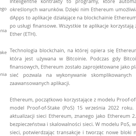
Inteligentne kontrakty to programy, które automa
ego
określonych warunków. Dzięki nim Ethereum umożliwia r
dApps to aplikacje działające na blockchainie Ethereu
po usługi finansowe. Wszystkie te aplikacje korzystaj
nia
Ether (ETH).
Technologia blockchain, na której opiera się Ethereu
ake
która jest używana w Bitcoinie. Podczas gdy Bitco
finansowych, Ethereum zostało zaprojektowane jako pla
nia
sieć pozwala na wykonywanie skomplikowanych o
zaawansowanych aplikacji.
Ethereum, początkowo korzystające z modelu Proof-of-
model Proof-of-Stake (PoS) 15 września 2022 roku.
aktualizacji sieci Ethereum, znanego jako Ethereum 2.
bezpieczeństwa i skalowalności sieci. W modelu PoS, wł
sieci, potwierdzając transakcje i tworząc nowe bloki 