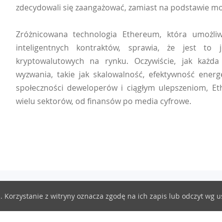
zdecydowali się zaangażować, zamiast na podstawie mo
Zróżnicowana technologia Ethereum, która umożliwi
inteligentnych kontraktów, sprawia, że jest to 
kryptowalutowych na rynku. Oczywiście, jak każd
wyzwania, takie jak skalowalność, efektywność energ
społeczności deweloperów i ciągłym ulepszeniom, E
wielu sektorów, od finansów po media cyfrowe.
s. Korzystanie z witryny oznacza zgodę na ich zapis lub odczyt wg 