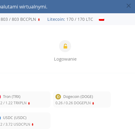
walutami wirtualnymi.
3 / 803 BCCPLN
Litecoin:
170 / 170 LTCPLN
Ethereum:
7 
Logowanie
Tron
(TRX)
Dogecoin
(DOGE)
22
/
1.22
TRXPLN
0.26
/
0.26
DOGEPLN
USDC
(USDC)
72
/
3.72
USDCPLN