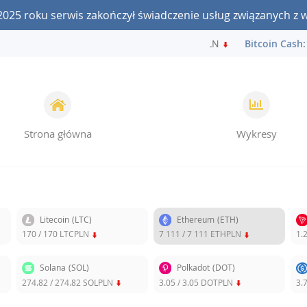
2025 roku serwis zakończył świadczenie usług związanych z 
Bitcoin:
241 205 / 241 205 BTCPLN
Bitcoin Cash:
80
Strona główna
Wykresy
Litecoin
(LTC)
Ethereum
(ETH)
170
/
170
LTCPLN
7 111
/
7 111
ETHPLN
1.
Solana
(SOL)
Polkadot
(DOT)
274.82
/
274.82
SOLPLN
3.05
/
3.05
DOTPLN
3.