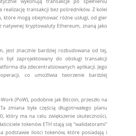
tycznie wykonują transakcje po spełnieniu
ealizację transakcji bez pośredników. Z kolei
m, które mogą obejmować różne usługi, od gier
ą z natywnej kryptowaluty Ethereum, znaną jako
m, jest znacznie bardziej rozbudowana od tej,
in był zaprojektowany do obsługi transakcji
tforma dla zdecentralizowanych aplikacji. Jego
peracji, co umożliwia tworzenie bardziej
Work (PoW), podobnie jak Bitcoin, przeszło na
 Ta zmiana była częścią długotrwałego planu
0, który ma na celu zwiększenie skuteczności,
aściciele tokenów ETH stają się "walidatorami"
na podstawie ilości tokenów, które posiadają i