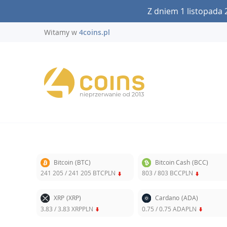
Z dniem 1 listopada 
Witamy w
4coins.pl
Bitcoin
(BTC)
Bitcoin Cash
(BCC)
241 205
/
241 205
BTCPLN
803
/
803
BCCPLN
XRP
(XRP)
Cardano
(ADA)
3.83
/
3.83
XRPPLN
0.75
/
0.75
ADAPLN