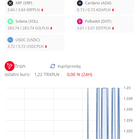
XRP
(XRP)
Cardano
(ADA)
3.84
/
3.84
XRPPLN
0.73
/
0.73
ADAPLN
Solana
(SOL)
Polkadot
(DOT)
283.74
/
283.74
SOLPLN
3.01
/
3.01
DOTPLN
USDC
(USDC)
3.72
/
3.72
USDCPLN
Tron
Kup/Sprzedaj
ostatni kurs:
1,22 TRXPLN
0,00 % (24H)