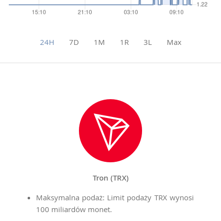
24H
7D
1M
1R
3L
Max
Tron (TRX)
Maksymalna podaż: Limit podaży TRX wynosi
100 miliardów monet.