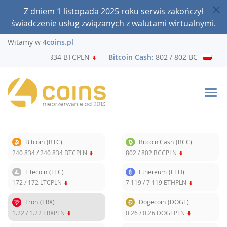
Z dniem 1 listopada 2025 roku serwis zakończył
świadczenie usług związanych z walutami wirtualnymi.
Witamy w
4coins.pl
40 834 / 240 834 BTCPLN
Bitcoin Cash:
802 / 802 BCCPLN
Bitcoin
(BTC)
Bitcoin Cash
(BCC)
240 834
/
240 834
BTCPLN
802
/
802
BCCPLN
Litecoin
(LTC)
Ethereum
(ETH)
172
/
172
LTCPLN
7 119
/
7 119
ETHPLN
Tron
(TRX)
Dogecoin
(DOGE)
1.22
/
1.22
TRXPLN
0.26
/
0.26
DOGEPLN