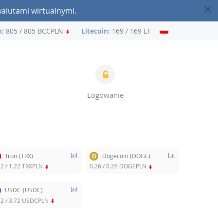
walutami wirtualnymi.
805 / 805 BCCPLN
Litecoin:
169 / 169 LTCPLN
Ethereum:
Logowanie
Tron
(TRX)
Dogecoin
(DOGE)
22
/
1.22
TRXPLN
0.26
/
0.26
DOGEPLN
USDC
(USDC)
72
/
3.72
USDCPLN