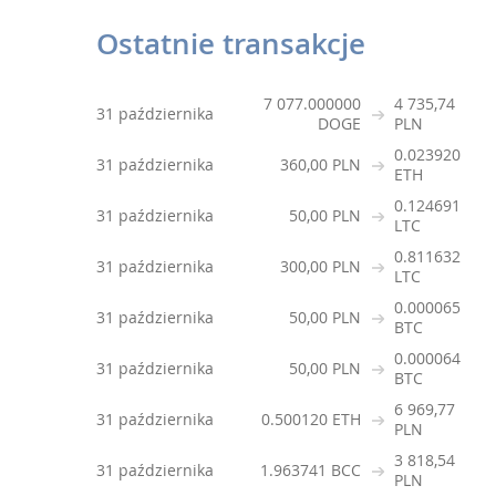
Ostatnie transakcje
7 077.000000
4 735,74
31 października
DOGE
PLN
0.023920
31 października
360,00 PLN
ETH
0.124691
31 października
50,00 PLN
LTC
0.811632
31 października
300,00 PLN
LTC
0.000065
31 października
50,00 PLN
BTC
0.000064
31 października
50,00 PLN
BTC
6 969,77
31 października
0.500120 ETH
PLN
3 818,54
31 października
1.963741 BCC
PLN