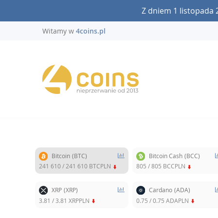
Z dniem 1 listopada 
Witamy w
4coins.pl
Bitcoin
(BTC)
Bitcoin Cash
(BCC)
241 610
/
241 610
BTCPLN
805
/
805
BCCPLN
XRP
(XRP)
Cardano
(ADA)
3.81
/
3.81
XRPPLN
0.75
/
0.75
ADAPLN