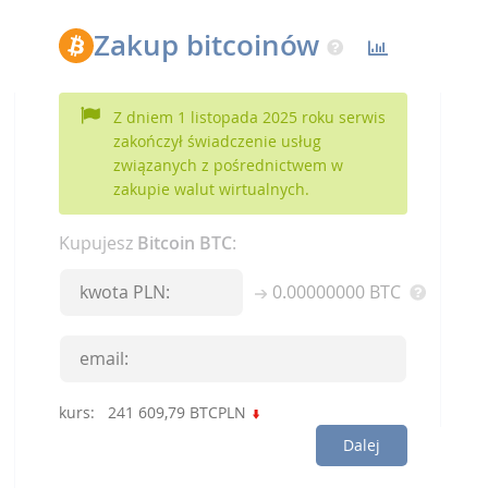
Zakup bitcoinów
Z dniem 1 listopada 2025 roku serwis
zakończył świadczenie usług
związanych z pośrednictwem w
zakupie walut wirtualnych.
Kupujesz
Bitcoin BTC
:
0.00000000
BTC
kurs:
241 609,79
BTCPLN
Dalej