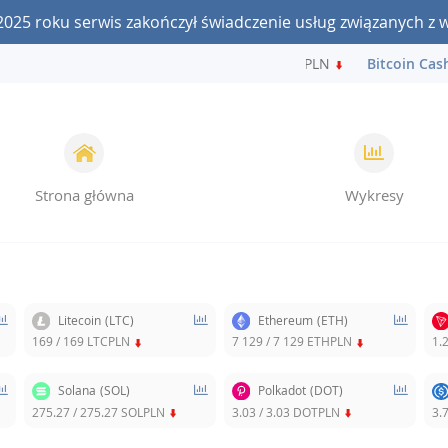
2025 roku serwis zakończył świadczenie usług związanych z 
Bitcoin:
241 610 / 241 610 BTCPLN
Bitcoin Cash:
Strona główna
Wykresy
Litecoin
(LTC)
Ethereum
(ETH)
169
/
169
LTCPLN
7 129
/
7 129
ETHPLN
1.
Solana
(SOL)
Polkadot
(DOT)
275.27
/
275.27
SOLPLN
3.03
/
3.03
DOTPLN
3.