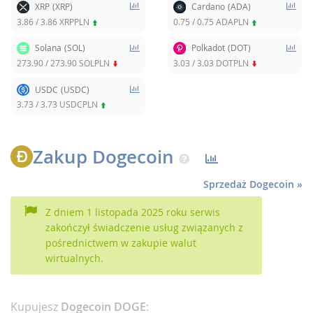
XRP
(XRP)
Cardano
(ADA)
3.86
/
3.86
XRPPLN
0.75
/
0.75
ADAPLN
Solana
(SOL)
Polkadot
(DOT)
273.90
/
273.90
SOLPLN
3.03
/
3.03
DOTPLN
USDC
(USDC)
3.73
/
3.73
USDCPLN
Zakup Dogecoin
Sprzedaż Dogecoin »
Z dniem 1 listopada 2025 roku serwis
zakończył świadczenie usług związanych z
pośrednictwem w zakupie walut
wirtualnych.
Kupujesz
Dogecoin DOGE
: