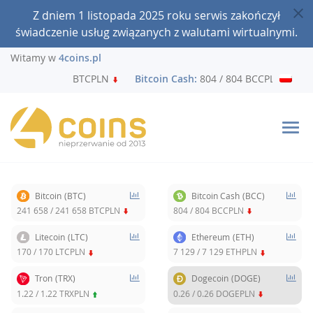
Z dniem 1 listopada 2025 roku serwis zakończył
świadczenie usług związanych z walutami wirtualnymi.
Witamy w
4coins.pl
 658 / 241 658 BTCPLN
Bitcoin Cash:
804 / 804 BCCPLN
L
Bitcoin
(BTC)
Bitcoin Cash
(BCC)
241 658
/
241 658
BTCPLN
804
/
804
BCCPLN
Litecoin
(LTC)
Ethereum
(ETH)
170
/
170
LTCPLN
7 129
/
7 129
ETHPLN
Tron
(TRX)
Dogecoin
(DOGE)
1.22
/
1.22
TRXPLN
0.26
/
0.26
DOGEPLN