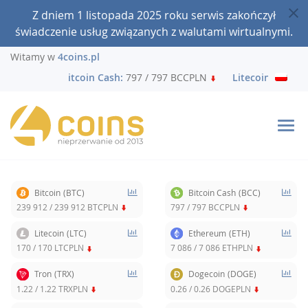
Z dniem 1 listopada 2025 roku serwis zakończył
świadczenie usług związanych z walutami wirtualnymi.
Witamy w
4coins.pl
 BTCPLN
Bitcoin Cash:
797 / 797 BCCPLN
Litecoin:
170 / 1
Bitcoin
(BTC)
Bitcoin Cash
(BCC)
239 912
/
239 912
BTCPLN
797
/
797
BCCPLN
Litecoin
(LTC)
Ethereum
(ETH)
170
/
170
LTCPLN
7 086
/
7 086
ETHPLN
Tron
(TRX)
Dogecoin
(DOGE)
1.22
/
1.22
TRXPLN
0.26
/
0.26
DOGEPLN