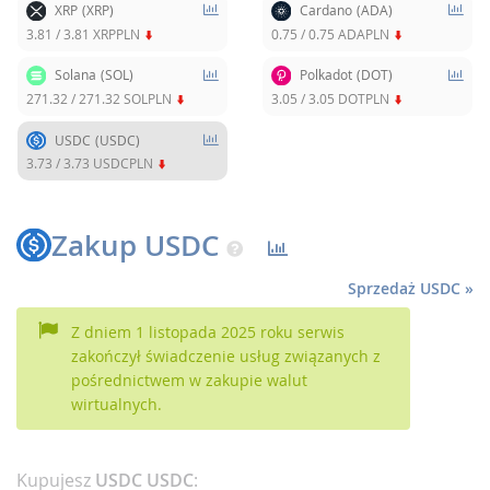
XRP
(XRP)
Cardano
(ADA)
3.81
/
3.81
XRPPLN
0.75
/
0.75
ADAPLN
Solana
(SOL)
Polkadot
(DOT)
271.32
/
271.32
SOLPLN
3.05
/
3.05
DOTPLN
USDC
(USDC)
3.73
/
3.73
USDCPLN
Zakup USDC
Sprzedaż USDC »
Z dniem 1 listopada 2025 roku serwis
zakończył świadczenie usług związanych z
pośrednictwem w zakupie walut
wirtualnych.
Kupujesz
USDC USDC
: