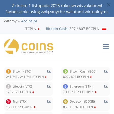
Z dniem 1 listopada 2025 roku serwis zakończył
świadczenie usług związanych z walutami wirtualnymi.
Witamy w
4coins.pl
41 / 241 741 BTCPLN
Bitcoin Cash:
807 / 807 BCCPLN
Lit
Bitcoin
(BTC)
Bitcoin Cash
(BCC)
241 741
/
241 741
BTCPLN
807
/
807
BCCPLN
Litecoin
(LTC)
Ethereum
(ETH)
170
/
170
LTCPLN
7 141
/
7 141
ETHPLN
Tron
(TRX)
Dogecoin
(DOGE)
1.22
/
1.22
TRXPLN
0.26
/
0.26
DOGEPLN