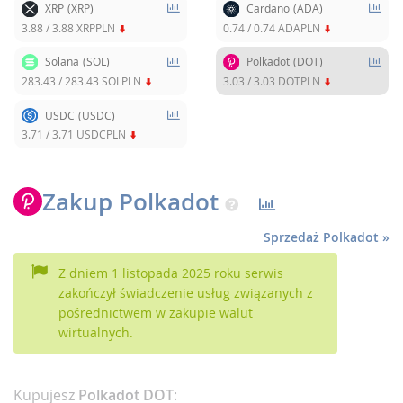
XRP
(XRP)
Cardano
(ADA)
3.88
/
3.88
XRPPLN
0.74
/
0.74
ADAPLN
Solana
(SOL)
Polkadot
(DOT)
283.43
/
283.43
SOLPLN
3.03
/
3.03
DOTPLN
USDC
(USDC)
3.71
/
3.71
USDCPLN
Zakup Polkadot
Sprzedaż Polkadot »
Z dniem 1 listopada 2025 roku serwis
zakończył świadczenie usług związanych z
pośrednictwem w zakupie walut
wirtualnych.
Kupujesz
Polkadot DOT
: