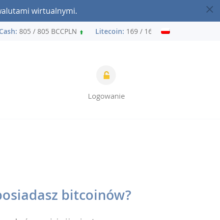
walutami wirtualnymi.
ash:
805 / 805 BCCPLN
Litecoin:
169 / 169 LTCPLN
Ether
Logowanie
posiadasz bitcoinów?