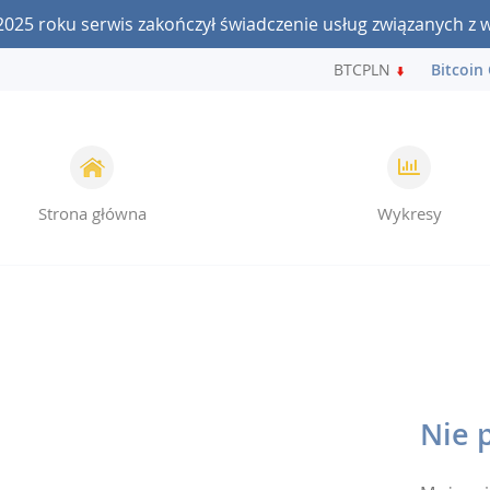
2025 roku serwis zakończył świadczenie usług związanych z 
Bitcoin:
241 241 / 241 241 BTCPLN
Bitcoin C
Strona główna
Wykresy
Nie 