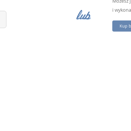
Możesz j
lub
i wykona
Kup b