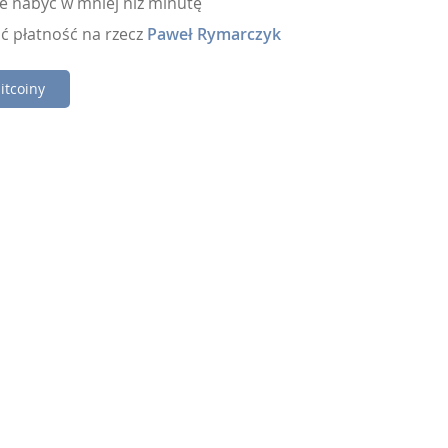
e nabyć w mniej niż minutę
ć płatność na rzecz
Paweł Rymarczyk
itcoiny