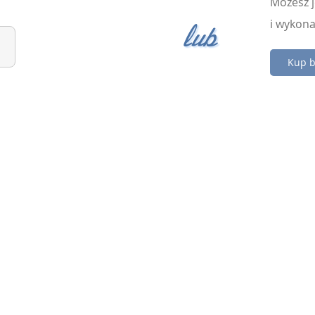
Możesz j
lub
i wykona
Kup b