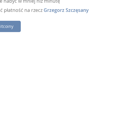
e nabyć w mniej niż minutę
ć płatność na rzecz
Grzegorz Szczęsany
itcoiny