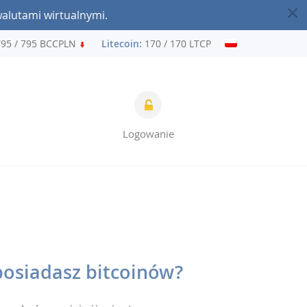
walutami wirtualnymi.
5 / 795 BCCPLN
Litecoin:
170 / 170 LTCPLN
Ethereum:
7 
Logowanie
posiadasz bitcoinów?