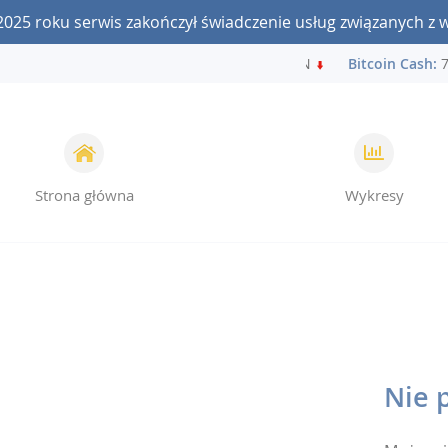
2025 roku serwis zakończył świadczenie usług związanych z 
Bitcoin:
239 798 / 239 798 BTCPLN
Bitcoin Cash:
79
Strona główna
Wykresy
Nie 