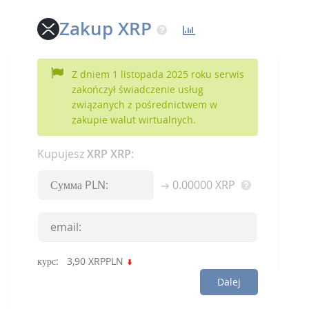
Zakup XRP
Z dniem 1 listopada 2025 roku serwis
zakończył świadczenie usług
związanych z pośrednictwem w
zakupie walut wirtualnych.
Kupujesz
XRP XRP
:
0.00000
XRP
курс:
3,90
XRPPLN
Dalej