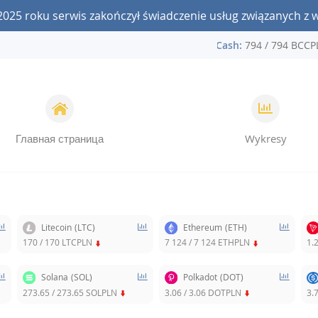
2025 roku serwis zakończył świadczenie usług związanych z 
coin:
241 005 / 241 005 BTCPLN
Bitcoin Cash:
794 / 794 BCCP
Главная страница
Wykresy
Litecoin
(LTC)
Ethereum
(ETH)
170
/
170
LTCPLN
7 124
/
7 124
ETHPLN
1.
Solana
(SOL)
Polkadot
(DOT)
273.65
/
273.65
SOLPLN
3.06
/
3.06
DOTPLN
3.