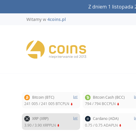
Z dniem 1 listopada 
Witamy w
4coins.pl
Bit
Bitcoin
(BTC)
Bitcoin Cash
(BCC)
241 005
/
241 005
BTCPLN
794
/
794
BCCPLN
XRP
(XRP)
Cardano
(ADA)
3.90
/
3.90
XRPPLN
0.75
/
0.75
ADAPLN