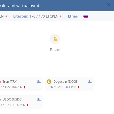
walutami wirtualnymi.
LN
Litecoin:
170 / 170 LTCPLN
Ethereum:
7 124 / 7 124 ET
Войти
Tron
(TRX)
Dogecoin
(DOGE)
22
/
1.22
TRXPLN
0.26
/
0.26
DOGEPLN
USDC
(USDC)
73
/
3.73
USDCPLN