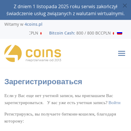
Z dniem 1 listopada 2025 roku serwis zakończył
świadczenie usług związanych z walutami wirtualnymi.
Witamy w
4coins.pl
0 / 240 740 BTCPLN
Bitcoin Cash:
800 / 800 BCCPLN
Litec
Зарегистрироваться
Если у Вас еще нет учетной записи, мы приглашаем Вас
зарегистрироваться. У вас уже есть учетная запись?
Войти
Регистрируясь, вы получаете биткоин-кошелек, благодаря
которому: