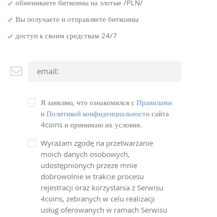
обмениваете биткоины на злотые /PLN/
Вы получаете и отправляете биткоины
доступ к своим средствам 24/7
Я заявляю, что ознакомился с
Правилами
и
Политикой конфиденциальности
сайта
4coins и принимаю их условия.
Wyrażam zgodę na przetwarzanie
moich danych osobowych,
udostępnionych przeze mnie
dobrowolnie w trakcie procesu
rejestracji oraz korzystania z Serwisu
4coins, zebranych w celu realizacji
usług oferowanych w ramach Serwisu