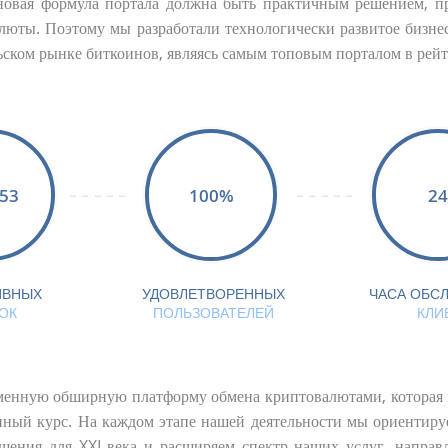
новая формула портала должна быть практичным решением, п
юты. Поэтому мы разработали технологически развитое бизнес 
ьском рынке биткоинов, являясь самым топовым порталом в рейт
53
100%
24
ВНЫХ
УДОВЛЕТВОРЕННЫХ
ЧАСА ОБС
ОК
ПОЛЬЗОВАТЕЛЕЙ
КЛИ
енную обширную платформу обмена криптовалютами, которая га
нный курс. На каждом этапе нашей деятельности мы ориентиру
шения для XXI века и расширяем спектр наших услуг, напра